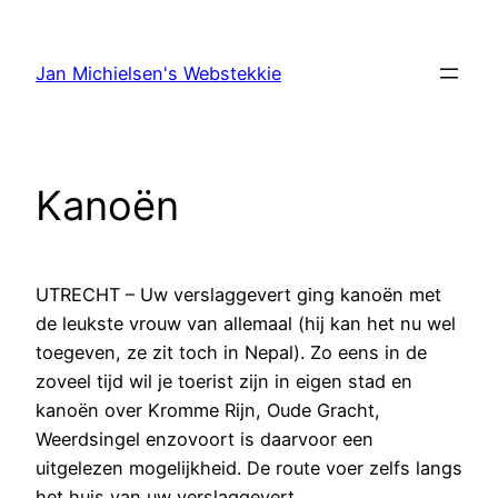
Ga
naar
Jan Michielsen's Webstekkie
de
inhoud
Kanoën
UTRECHT – Uw verslaggevert ging kanoën met
de leukste vrouw van allemaal (hij kan het nu wel
toegeven, ze zit toch in Nepal). Zo eens in de
zoveel tijd wil je toerist zijn in eigen stad en
kanoën over Kromme Rijn, Oude Gracht,
Weerdsingel enzovoort is daarvoor een
uitgelezen mogelijkheid. De route voer zelfs langs
het huis van uw verslaggevert.