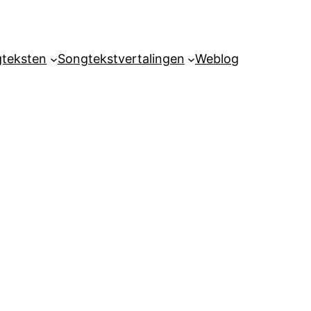
teksten
Songtekstvertalingen
Weblog