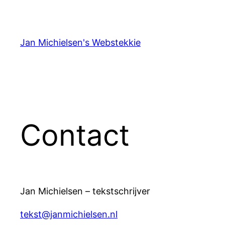
Ga
naar
de
Jan Michielsen's Webstekkie
inhoud
Contact
Jan Michielsen – tekstschrijver
tekst@janmichielsen.nl