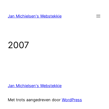
Ga
naar
Jan Michielsen's Webstekkie
de
inhoud
2007
Jan Michielsen's Webstekkie
Met trots aangedreven door
WordPress