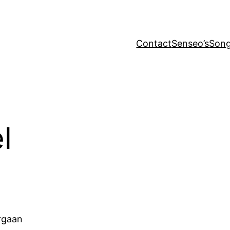
Contact
Senseo’s
Song
l
ergaan