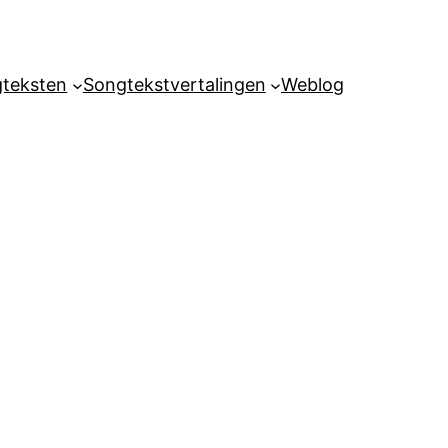
teksten
Songtekstvertalingen
Weblog