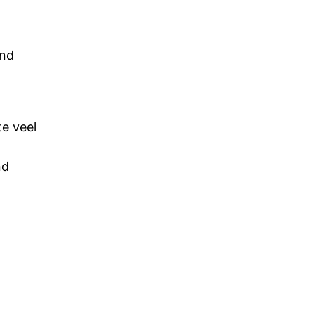
end
e veel
nd