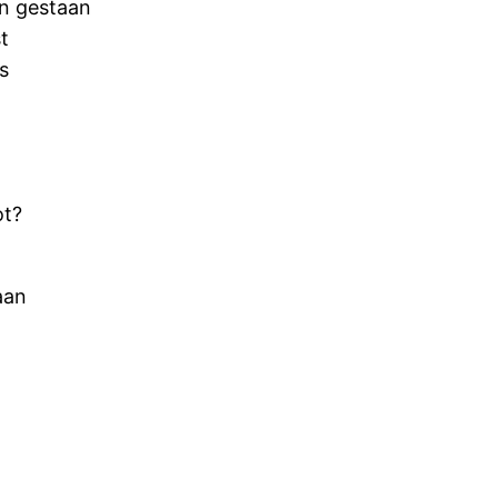
en gestaan
t
s
ot?
aan