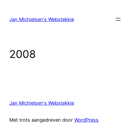
Ga
naar
Jan Michielsen's Webstekkie
de
inhoud
2008
Jan Michielsen's Webstekkie
Met trots aangedreven door
WordPress