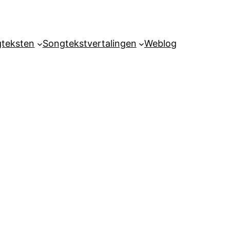
teksten
Songtekstvertalingen
Weblog