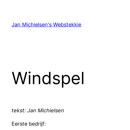
Ga
naar
de
Jan Michielsen's Webstekkie
inhoud
Windspel
tekst: Jan Michielsen
Eerste bedrijf: