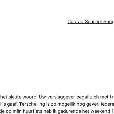
Contact
Senseo’s
Song
t sleutelwoord. Uw verslaggever begaf zich met trei
l is gaaf. Terschelling is zo mogelijk nog gaver. Iede
ertje op mijn huurfiets heb ik gedurende het weekend 1