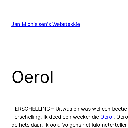
Ga
naar
de
Jan Michielsen's Webstekkie
inhoud
Oerol
TERSCHELLING – Uitwaaien was wel een beetje he
Terschelling. Ik deed een weekendje
Oerol
. Oero
de fiets daar. Ik ook. Volgens het kilometertell