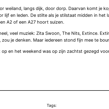
r weiland, langs dijk, door dorp. Daarvan komt je kop
ijf en leden. De stilte als je stilstaat midden in het 
een A2 of een A27 hoort suizen.
neel, veel muziek: Zita Swoon, The Nits, Extince. Exti
ek, zou je denken. Maar iedereen stond fijn mee te bou
ent op en het weekend was op zijn zachtst gezegd voor
Tags: