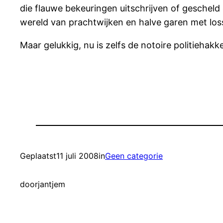
die flauwe bekeuringen uitschrijven of gescheld 
wereld van prachtwijken en halve garen met loss
Maar gelukkig, nu is zelfs de notoire politiehak
Geplaatst
11 juli 2008
in
Geen categorie
door
jantjem