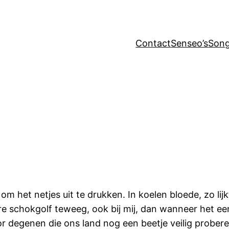
Contact
Senseo’s
Song
 het netjes uit te drukken. In koelen bloede, zo lijk
 schokgolf teweeg, ook bij mij, dan wanneer het ee
r degenen die ons land nog een beetje veilig proberen