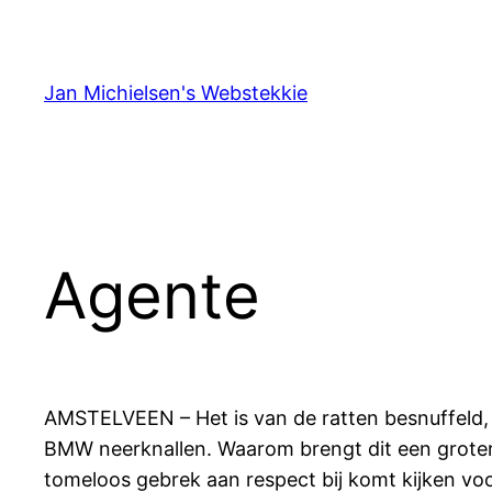
Ga
naar
de
Jan Michielsen's Webstekkie
inhoud
Agente
AMSTELVEEN – Het is van de ratten besnuffeld, om
BMW neerknallen. Waarom brengt dit een grotere
tomeloos gebrek aan respect bij komt kijken voo