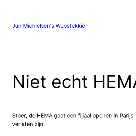
Ga
naar
de
Jan Michielsen's Webstekkie
inhoud
Niet echt HEM
Stoer, de HEMA gaat een filiaal openen in Parij
verlaten zijn.