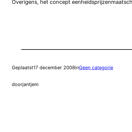
Overigens, het concept eenheidsprijzenmaatschap
Geplaatst
17 december 2008
in
Geen categorie
door
jantjem