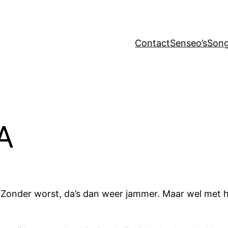
Contact
Senseo’s
Song
A
s. Zonder worst, da’s dan weer jammer. Maar wel met h