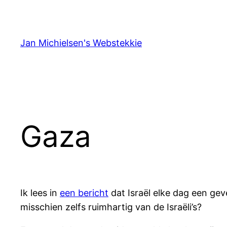
Ga
naar
de
Jan Michielsen's Webstekkie
inhoud
Gaza
Ik lees in
een bericht
dat Israël elke dag een ge
misschien zelfs ruimhartig van de Israëli’s?