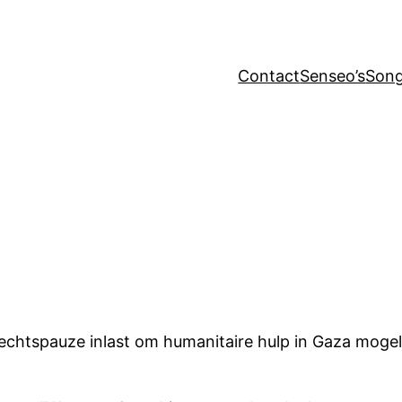
Contact
Senseo’s
Song
vechtspauze inlast om humanitaire hulp in Gaza moge