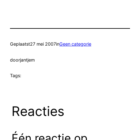
Geplaatst
27 mei 2007
in
Geen categorie
door
jantjem
Tags:
Reacties
Één reactie op