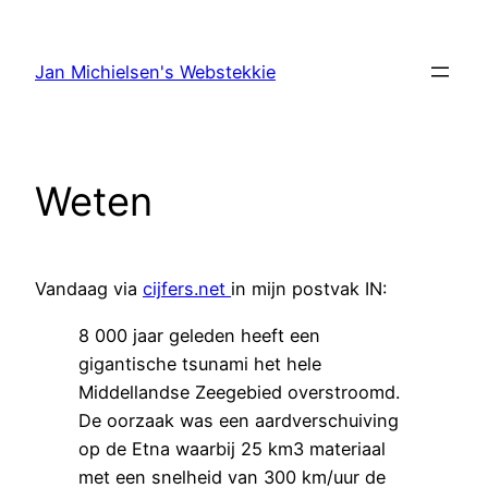
Ga
naar
Jan Michielsen's Webstekkie
de
inhoud
Weten
Vandaag via
cijfers.net
in mijn postvak IN:
8 000 jaar geleden heeft een
gigantische tsunami het hele
Middellandse Zeegebied overstroomd.
De oorzaak was een aardverschuiving
op de Etna waarbij 25 km3 materiaal
met een snelheid van 300 km/uur de