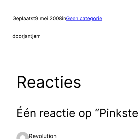
Geplaatst
9 mei 2008
in
Geen categorie
door
jantjem
Reacties
Één reactie op “Pinkster
Revolution