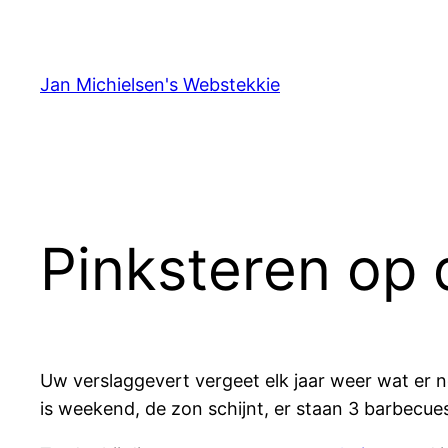
Ga
naar
de
Jan Michielsen's Webstekkie
inhoud
Pinksteren op d
Uw verslaggevert vergeet elk jaar weer wat er 
is weekend, de zon schijnt, er staan 3 barbecuese