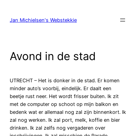
Ga
naar
Jan Michielsen's Webstekkie
de
inhoud
Avond in de stad
UTRECHT – Het is donker in de stad. Er komen
minder auto’s voorbij, eindelijk. Er daalt een
beetje rust neer. Het wordt frisser buiten. Ik zit
met de computer op schoot op mijn balkon en
bedenk wat er allemaal nog zal zijn binnenkort. Ik
zal nog werken. Ik zal port, melk, koffie en bier
drinken. Ik zal zelfs nog vergaderen over
inschrijvingen. Ik zal misschien de Parade