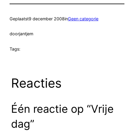
Geplaatst
9 december 2008
in
Geen categorie
door
jantjem
Tags:
Reacties
Één reactie op “Vrije
dag”