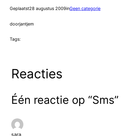
Geplaatst
28 augustus 2009
in
Geen categorie
door
jantjem
Tags:
Reacties
Één reactie op “Sms”
sara