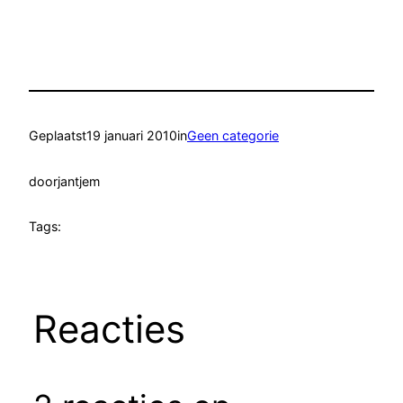
Geplaatst
19 januari 2010
in
Geen categorie
door
jantjem
Tags:
Reacties