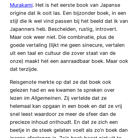
Murakami
. Het is het eerste book van Japanse
origine dat ik ooit las. Een bijzonder boek, in een
stijl die ik wel vind passen bij het beeld dat ik van
Japanners heb. Bescheiden, rustig, introvert.
Maar ook weer niet. Die combinatie, plus de
goede vertaling (lijkt me geen sinecure, vertalen
uit een taal en cultuur die zover staat van de
onze) maakt het een aanraadbaar boek. Maar ook
dat terzijde.
Reisgenote merkte op dat ze dat boek ook
gelezen had en we kwamen te spreken over
lezen
im Allgemeinen
. Zij vertelde dat ze
helemaal kan opgaan in een boek en dat ze vrij
snel leest waardoor ze meer de sfeer dan de
precieze inhoud onthoudt. En dat ze zich een
beetje in de steek gelaten voelt als zo’n boek dan
ineens afgelopen is. Zo’n boek hoort niet uit te